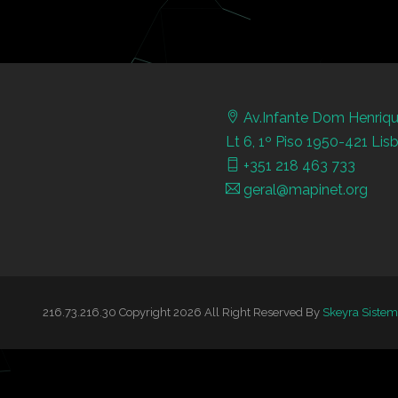
Av.Infante Dom Henriqu
Lt 6, 1º Piso 1950-421 Lis
+351 218 463 733
geral@mapinet.org
216.73.216.30 Copyright 2026 All Right Reserved By
Skeyra Sistem