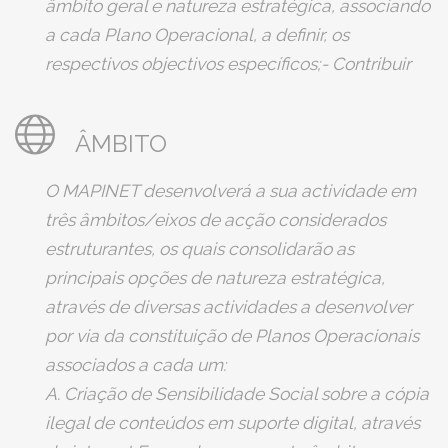
âmbito geral e natureza estratégica, associando
a cada Plano Operacional, a definir, os
respectivos objectivos específicos;- Contribuir
para que se restabeleça o equilíbrio entre os
direitos de propriedade e exploração
ÂMBITO
económica de obras compreendidas no direito
de autor e nos direitos conexos e o direito à
O MAPINET desenvolverá a sua actividade em
privacidade dos utilizadores da Internet,
três âmbitos/eixos de acção considerados
interagindo e estabelecendo processos de
estruturantes, os quais consolidarão as
negociação com orgãos da administração
principais opções de natureza estratégica,
pública e outros agentes económicos;-
através de diversas actividades a desenvolver
Combater a pirataria na Internet, através da
por via da constituição de Planos Operacionais
dinamização de uma atitude responsável por
associados a cada um:
parte dos utilizadores e da sua sensibilidade
A. Criação de Sensibilidade Social sobre a cópia
para os fortes condicionalismos que as suas
ilegal de conteúdos em suporte digital, através
práticas imprimem à sobrevivência social e