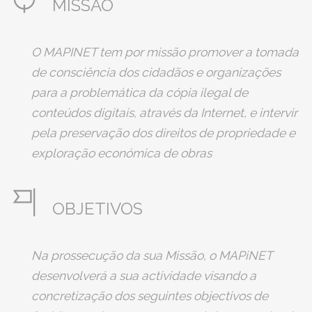
MISSÃO
O MAPINET tem por missão promover a tomada
de consciência dos cidadãos e organizações
para a problemática da cópia ilegal de
conteúdos digitais, através da Internet, e intervir
pela preservação dos direitos de propriedade e
exploração económica de obras
compreendidas no direito de autor e nos direitos
conexos, na defesa dos interesses dos seus
OBJETIVOS
membros e contribuindo para a valorização e
reconhecimento da importância das obras
culturais na Sociedade do Conhecimento.
Na prossecução da sua Missão, o MAPiNET
desenvolverá a sua actividade visando a
concretização dos seguintes objectivos de