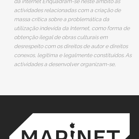
da internet Enquadram-se neste âmbito as
económica de importantes actividades de
actividades relacionadas com a criação de
âmbito cultural;- Contribuir para a adopção e
massa crítica sobre a problemática da
implementação de medidas de monitorização
utilização indevida da Internet, como forma de
efectivas do comportamento dos internautas
obtenção ilegal de obras culturais em
perante o acesso ilegítimo a obras protegidas; -
desrespeito com os direitos de autor e direitos
Promover a adesão formal de titulares de
conexos, legítima e legalmente constituídos. As
direitos de autor e conexos, de direitos sobre
actividades a desenvolver organizam-se,
software e retalhistas, por forma a criar uma
fundamentalmente, em duas alíneas:
plataforma alargada de entidades interessadas
1. Actuação junto da comunicação social,
no combate à pirataria na Internet;
disseminando informação e massificando a
sensibilidade de pessoas e organizações;
2. Actuação junto dos jovens, criando
referenciais éticos que possam induzir reajustes
nos seus comportamentos, inibindo a pirataria
na Internet, através de acções de natureza