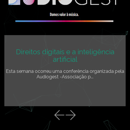
Direitos digitais e a inteligência
artificial
Esta semana ocorreu uma conferência organizada pela
Audiogest -Associação p...